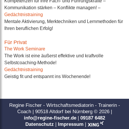
Kompetenzen für Ihre Fach- und Führungskräfte –
Kommunikation stärken – Konflikte managen! –
Gedächtnistraining
Mentale Aktivierung, Merktechniken und Lernmethoden für
Ihren beruflichen Erfolg!
Für Privat
The Work Seminare
The Work ist eine äußerst effektive und kraftvolle
Selbstcoaching-Methode!
Gedächtnistraining
Geistig fit und entspannt ins Wochenende!
Regine Fischer - Wirtschaftsmediatorin - Trainerin -
Coach | 90518 Altdorf bei Nürnberg ©
2026
|
info@regine-fischer.de
|
09187 6482
Datenschutz
|
Impressum
|